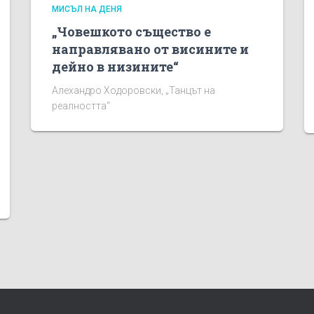
МИСЪЛ НА ДЕНЯ
„Човешкото същество е
направлявано от висините и
дейно в низините“
Алехандро Ходоровски, „Танцът на
реалността“