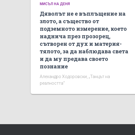
МИСЪЛ НА ДЕНЯ
Дяволът не е въплъщение на
злото, а същество от
подземното измерение, което
наднича през прозорец,
сътворен от дух и материя-
тялото, за да наблюдава света
и да му предава своето
познание
Алехандро Ходоровски, „Танцът на
реалността“