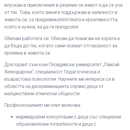
впускам в приключения в реалния си живот и да се уча
от тях. Това, което винаги поддържам в наличност в
живота си, са предизвикателствата и креативността,
която е нужна, за да ги преодолея.
Обичам работата си. Обичам да помагам на хората и
да бъда до тях, когато сами поемат отговорност за
промяна в живота си.
Докторант съм към Пловдивски университет „Паисий
Хилендарски“, специалност Педагогическа и
възрастова психология. Научните ми интереси са в
областта на дискриминацията спрямо деца от
малцинствени етнически общности.
Професионалният ми опит включва:
индивидуални консултации с деца със специални
образователни потребности и деца с