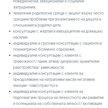
поведенчески, емоционални и социални
затруднения;
тематични родителски срещи с акцент върху често
срещани проблеми при възпитанието на децата и
отношенията родител-дете;
консултации с жертви и извършители на домашно
насилие;
индивидуални и групови консултации с пациенти в
психиатрично болнично отделение;
индивидуални консултации с клиенти с
тревожност/ паник атаки/ депресия/ хранителни
разстройства/ зависимости;
индивидуални консултации с клиенти за
преодоляване на натрапливи мисли негативни
емоции- гняв/страх/тъга
индивидуални консултации с клиенти за
подпомагане процеса на личностното им развитие
и потенциала на собствената личност/ мотивация