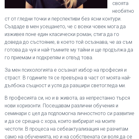
своята
необятно
ст от гледни точки и перспективи без ясни контури.
Създаде в мен усещането, че с всеки човек мога да
изживея поне един класически роман, стига да го
доведа до състояние, в което той осъзнава, че аз съм
готова да чуя и най-тъмните му тайни и ще продължа да
го приемам и подкрепям и отвъд това.
За мен психологията е осъзнат избор на професия и
страст. В годините тя се превърна в част от моята най-
дълбока същност и успя да разшири светогледа ми.
В професията си, но и в живота, аз непрестанно търся
нови хоризонти. Посещавам различни обучения и
семинари с цел да подпомогна личностното си развитие
и да се срещна с хора, които вибрират на моите
честоти. В процеса на себеактуализация не разчитам
само на обученията, но и на собствената си воля да се