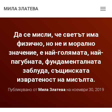
МИЛА ЗЛАТЕВА
С
Г
Ъ
В
А
Да се мисли, че светът има
Н
Е
физично, но не и морално
Н
значение, е най-голямата, най-
А
Н
пагубната, фундаменталната
А
В
заблуда, същинската
И
Г
извратеност на мисълта.
А
Ц
И
Публикувано от
Мила Златева
на
ноември 30, 2019
Я
Т
А