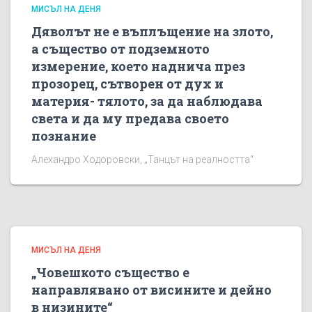
МИСЪЛ НА ДЕНЯ
Дяволът не е въплъщение на злото,
а същество от подземното
измерение, което наднича през
прозорец, сътворен от дух и
материя- тялото, за да наблюдава
света и да му предава своето
познание
Алехандро Ходоровски, „Танцът на реалността“
МИСЪЛ НА ДЕНЯ
„Човешкото същество е
направлявано от висините и дейно
в низините“