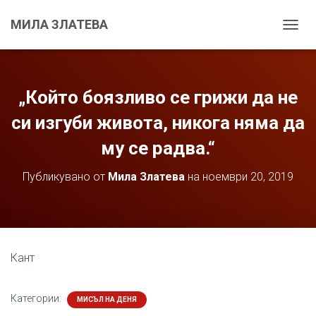
МИЛА ЗЛАТЕВА
С
Г
Ъ
В
А
„Който боязливо се грижи да не
Н
Е
си изгуби живота, никога няма да
Н
му се радва.“
А
Н
А
Публикувано от
Мила Златева
на
ноември 20, 2019
В
И
Г
А
Ц
И
Кант
Я
Т
А
Категории:
МИСЪЛ НА ДЕНЯ