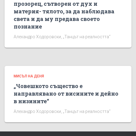
прозорец, сътворен от дух и
материя- тялото, за да наблюдава
света и да му предава своето
познание
Алехандро Ходоровски, „Танцът на реалността“
МИСЪЛ НА ДЕНЯ
„Човешкото същество е
направлявано от висините и дейно
в низините“
Алехандро Ходоровски, „Танцът на реалността“