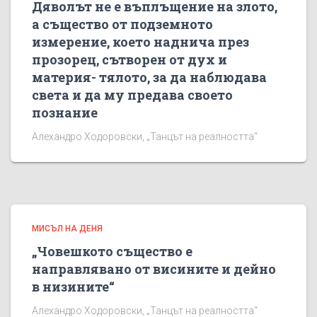
Дяволът не е въплъщение на злото,
а същество от подземното
измерение, което наднича през
прозорец, сътворен от дух и
материя- тялото, за да наблюдава
света и да му предава своето
познание
Алехандро Ходоровски, „Танцът на реалността“
МИСЪЛ НА ДЕНЯ
„Човешкото същество е
направлявано от висините и дейно
в низините“
Алехандро Ходоровски, „Танцът на реалността“