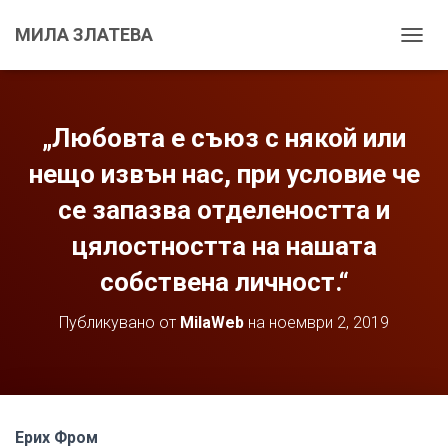
МИЛА ЗЛАТЕВА
С
Г
Ъ
В
А
„Любовта е съюз с някой или
Н
Е
нещо извън нас, при условие че
Н
се запазва отделеността и
А
Н
цялостността на нашата
А
В
собствена личност.“
И
Г
А
Публикувано от
MilaWeb
на
ноември 2, 2019
Ц
И
Я
Т
А
Ерих Фром