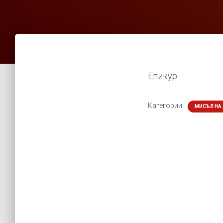
Епикур
Категории:
МИСЪЛ НА