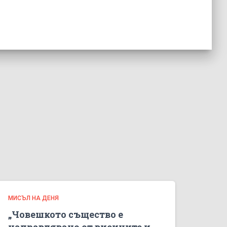
МИСЪЛ НА ДЕНЯ
„Човешкото същество е