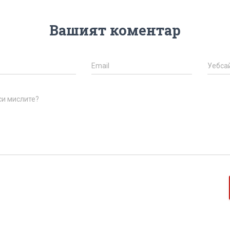
Вашият коментар
Email
Уебса
си мислите?