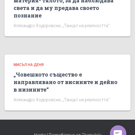
материя- тялото, за да наблюдава
света и да му предава своето
познание
Алехандро Ходоровски, „Танцът на реалността“
МИСЪЛ НА ДЕНЯ
„Човешкото същество е
направлявано от висините и дейно
в низините“
Алехандро Ходоровски, „Танцът на реалността“