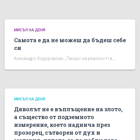
МИСЪЛ НА ДЕНЯ
Самота е да не можеш да бъдеш себе
си
Алехандро Ходоровски, „Танцът на реалността „
МИСЪЛ НА ДЕНЯ
Дяволът не е въплъщение на злото,
а същество от подземното
измерение, което наднича през
прозорец, сътворен от дух и