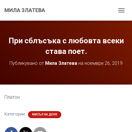
МИЛА ЗЛАТЕВА
С
Г
Ъ
В
А
При сблъсъка с любовта всеки
Н
Е
става поет.
Н
А
Публикувано от
Мила Златева
на
ноември 26, 2019
Н
А
В
И
Г
А
Платон
Ц
И
Я
Категории:
МИСЪЛ НА ДЕНЯ
Т
А