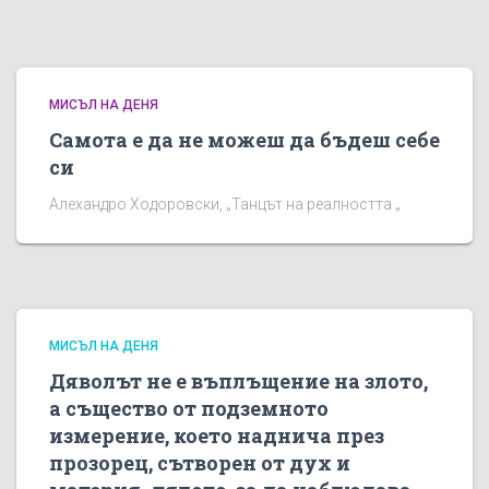
МИСЪЛ НА ДЕНЯ
Самота е да не можеш да бъдеш себе
си
Алехандро Ходоровски, „Танцът на реалността „
МИСЪЛ НА ДЕНЯ
Дяволът не е въплъщение на злото,
а същество от подземното
измерение, което наднича през
прозорец, сътворен от дух и