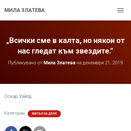
МИЛА ЗЛАТЕВА
С
Г
Ъ
В
А
„Всички сме в калта, но някои от
Н
Е
нас гледат към звездите.“
Н
А
Публикувано от
Мила Златева
на
декември 21, 2019
Н
А
В
И
Г
А
Оскар Уайлд
Ц
И
Я
Категории:
МИСЪЛ НА ДЕНЯ
Т
А