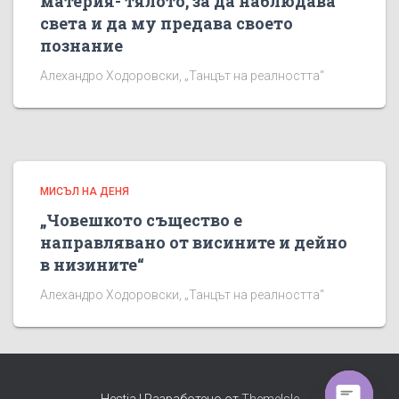
материя- тялото, за да наблюдава
света и да му предава своето
познание
Алехандро Ходоровски, „Танцът на реалността“
МИСЪЛ НА ДЕНЯ
„Човешкото същество е
направлявано от висините и дейно
в низините“
Алехандро Ходоровски, „Танцът на реалността“