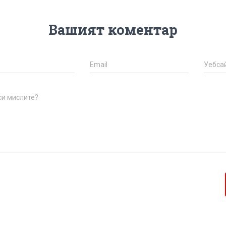
Вашият коментар
Email
Уебса
си мислите?