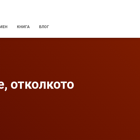
 МЕН
КНИГА
БЛОГ
е, отколкото