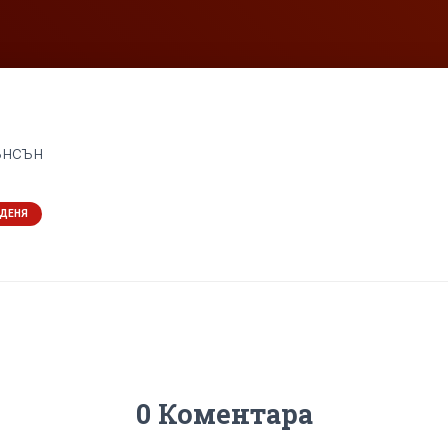
ънсън
 ДЕНЯ
0 Коментара