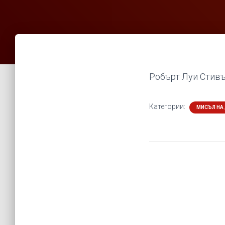
Робърт Луи Стив
Категории:
МИСЪЛ НА