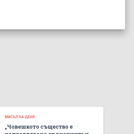
МИСЪЛ НА ДЕНЯ
„Човешкото същество е