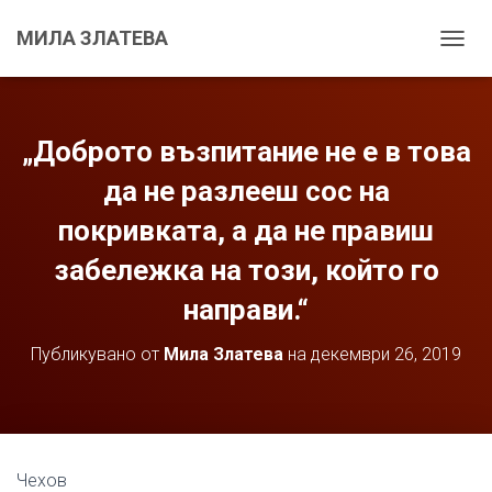
МИЛА ЗЛАТЕВА
С
Г
Ъ
В
А
„Доброто възпитание не е в това
Н
Е
да не разлееш сос на
Н
покривката, а да не правиш
А
Н
забележка на този, който го
А
В
направи.“
И
Г
А
Публикувано от
Мила Златева
на
декември 26, 2019
Ц
И
Я
Т
А
Чехов