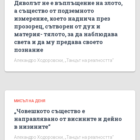
Дяволът не е въплъщение на злото,
а същество от подземното
измерение, което наднича през
прозорец, сътворен от дух и
материя- тялото, за да наблюдава
света и да му предава своето
познание
Алехандро Ходоровски, „Танцът на реалността“
МИСЪЛ НА ДЕНЯ
„Човешкото същество е
направлявано от висините и дейно
в низините“
Алехандро Ходоровски, „Танцът на реалността“