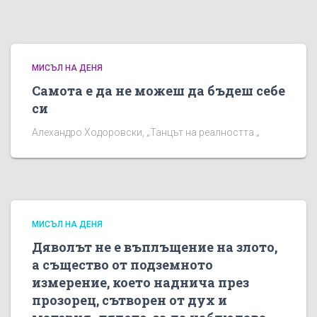
МИСЪЛ НА ДЕНЯ
Самота е да не можеш да бъдеш себе
си
Алехандро Ходоровски, „Танцът на реалността „
МИСЪЛ НА ДЕНЯ
Дяволът не е въплъщение на злото,
а същество от подземното
измерение, което наднича през
прозорец, сътворен от дух и