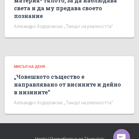
материя- тялото, за да наблюдава
света и да му предава своето
познание
Алехандро Ходоровски, „Танцът на реалността“
МИСЪЛ НА ДЕНЯ
„Човешкото същество е
направлявано от висините и дейно
в низините“
Алехандро Ходоровски, „Танцът на реалността“