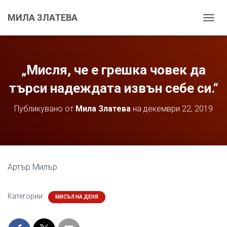
МИЛА ЗЛАТЕВА
С
Г
Ъ
В
А
„Мисля, че е грешка човек да
Н
Е
търси надеждата извън себе си.“
Н
А
Публикувано от
Мила Златева
на
декември 22, 2019
Н
А
В
И
Г
А
Артър Милър
Ц
И
Я
Категории:
МИСЪЛ НА ДЕНЯ
Т
А