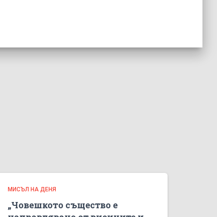
МИСЪЛ НА ДЕНЯ
„Човешкото същество е