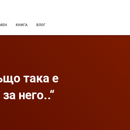
 МЕН
КНИГА
БЛОГ
ъщо така е
за него..“