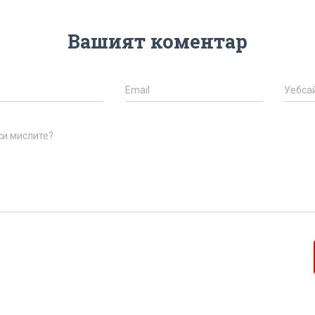
Вашият коментар
Email
Уебса
си мислите?