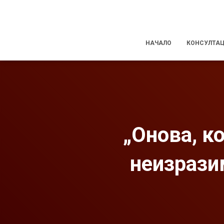
НАЧАЛО
КОНСУЛТА
„Онова, к
неизразим