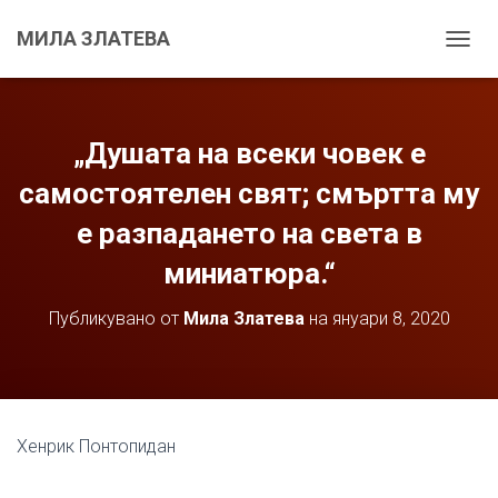
МИЛА ЗЛАТЕВА
С
Г
Ъ
В
А
„Душата на всеки човек е
Н
Е
самостоятелен свят; смъртта му
Н
е разпадането на света в
А
Н
миниатюра.“
А
В
И
Публикувано от
Мила Златева
на
януари 8, 2020
Г
А
Ц
И
Я
Т
Хенрик Понтопидан
А