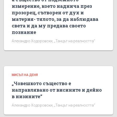
измерение, което наднича през
прозорец, сътворен от дух и
материя- тялото, за да наблюдава
света и да му предава своето
познание
Алехандро Ходоровски, „Танцът на реалността“
МИСЪЛ НА ДЕНЯ
„Човешкото същество е
направлявано от висините и дейно
в низините“
Алехандро Ходоровски, „Танцът на реалността“