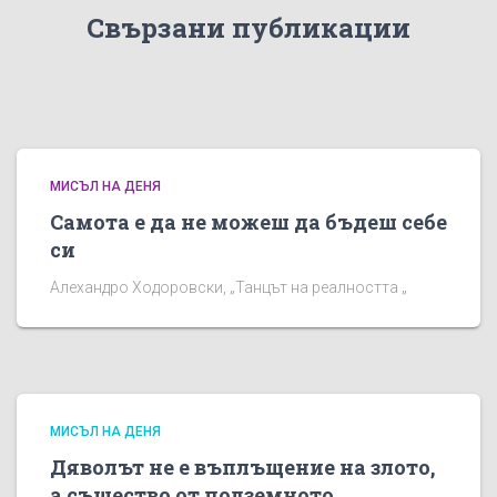
Свързани публикации
МИСЪЛ НА ДЕНЯ
Самота е да не можеш да бъдеш себе
си
Алехандро Ходоровски, „Танцът на реалността „
МИСЪЛ НА ДЕНЯ
Дяволът не е въплъщение на злото,
а същество от подземното