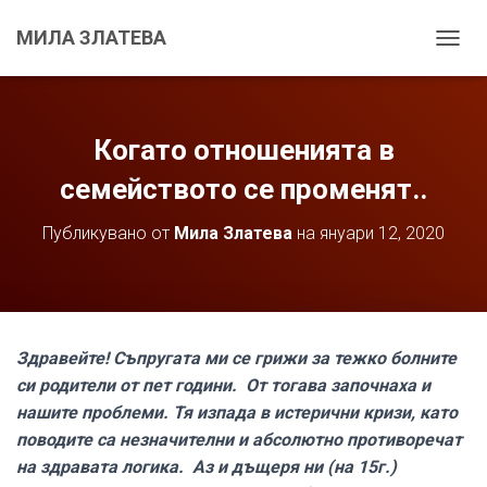
МИЛА ЗЛАТЕВА
С
Г
Ъ
В
А
Когато отношенията в
Н
Е
семейството се променят..
Н
А
Публикувано от
Мила Златева
на
януари 12, 2020
Н
А
В
И
Г
А
Здравейте! Съпругата ми се грижи за тежко болните
Ц
си родители от пет години. От тогава започнаха и
И
Я
нашите проблеми. Тя изпада в истерични кризи, като
Т
поводите са незначителни и абсолютно противоречат
А
на здравата логика. Аз и дъщеря ни (на 15г.)