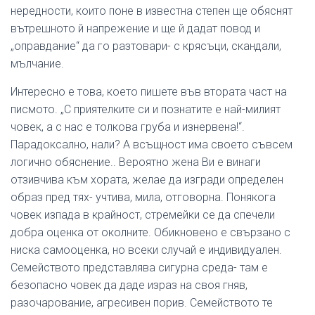
нередности, които поне в известна степен ще обяснят
вътрешното й напрежение и ще й дадат повод и
„оправдание“ да го разтовари- с крясъци, скандали,
мълчание.
Интересно е това, което пишете във втората част на
писмото. „С приятелките си и познатите е най-милият
човек, а с нас е толкова груба и изнервена!“.
Парадоксално, нали? А всъщност има своето съвсем
логично обяснение.. Вероятно жена Ви е винаги
отзивчива към хората, желае да изгради определен
образ пред тях- учтива, мила, отговорна. Понякога
човек изпада в крайност, стремейки се да спечели
добра оценка от околните. Обикновено е свързано с
ниска самооценка, но всеки случай е индивидуален.
Семейството представлява сигурна среда- там е
безопасно човек да даде израз на своя гняв,
разочарование, агресивен порив. Семейството те