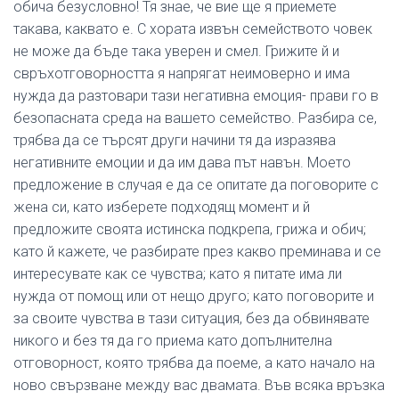
обича безусловно! Тя знае, че вие ще я приемете
такава, каквато е. С хората извън семейството човек
не може да бъде така уверен и смел. Грижите й и
свръхотговорността я напрягат неимоверно и има
нужда да разтовари тази негативна емоция- прави го в
безопасната среда на вашето семейство. Разбира се,
трябва да се търсят други начини тя да изразява
негативните емоции и да им дава път навън. Моето
предложение в случая е да се опитате да поговорите с
жена си, като изберете подходящ момент и й
предложите своята истинска подкрепа, грижа и обич;
като й кажете, че разбирате през какво преминава и се
интересувате как се чувства; като я питате има ли
нужда от помощ или от нещо друго; като поговорите и
за своите чувства в тази ситуация, без да обвинявате
никого и без тя да го приема като допълнителна
отговорност, която трябва да поеме, а като начало на
ново свързване между вас двамата. Във всяка връзка