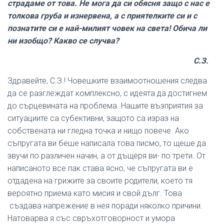
страдаме от това. Не мога да си обясня защо с нас е
толкова груба и изнервена, а с приятелките си и с
познатите си е най-милият човек на света! Обича ли
ни изобщо? Какво се случва?
С.З.
Здравейте, С.З.! Човешките взаимоотношения следва
да се разглеждат комплексно, с идеята да достигнем
до сърцевината на проблема. Нашите възприятия за
ситуациите са субективни, защото са израз на
собствената ни гледна точка и нищо повече. Ако
съпругата ви беше написала това писмо, то щеше да
звучи по различен начин, а от дъщеря ви- по трети. От
написаното все пак става ясно, че съпругата ви е
отдадена на грижите за своите родители, което тя
вероятно приема като мисия и свой дълг. Това
създава напрежение в нея поради няколко причини.
Натоварва я със свръхотговорност и умора