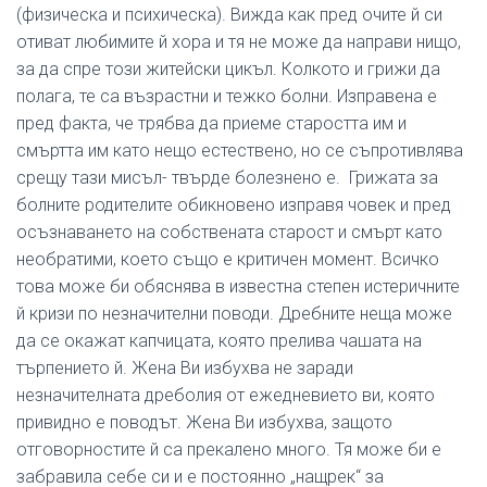
(физическа и психическа). Вижда как пред очите й си
отиват любимите й хора и тя не може да направи нищо,
за да спре този житейски цикъл. Колкото и грижи да
полага, те са възрастни и тежко болни. Изправена е
пред факта, че трябва да приеме старостта им и
смъртта им като нещо естествено, но се съпротивлява
срещу тази мисъл- твърде болезнено е. Грижата за
болните родителите обикновено изправя човек и пред
осъзнаването на собствената старост и смърт като
необратими, което също е критичен момент. Всичко
това може би обяснява в известна степен истеричните
й кризи по незначителни поводи. Дребните неща може
да се окажат капчицата, която прелива чашата на
търпението й. Жена Ви избухва не заради
незначителната дреболия от ежедневието ви, която
привидно е поводът. Жена Ви избухва, защото
отговорностите й са прекалено много. Тя може би е
забравила себе си и е постоянно „нащрек“ за