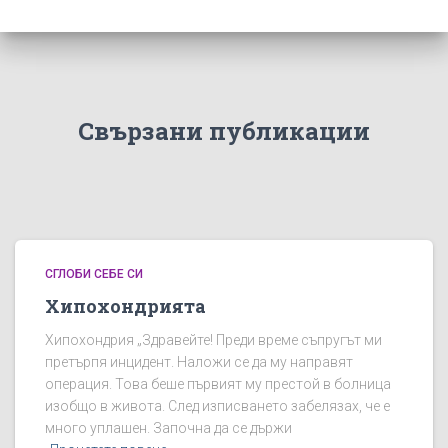
Свързани публикации
СГЛОБИ СЕБЕ СИ
Хипохондрията
Хипохондрия „Здравейте! Преди време съпругът ми
претърпя инцидент. Наложи се да му направят
операция. Това беше първият му престой в болница
изобщо в живота. След изписването забелязах, че е
много уплашен. Започна да се държи