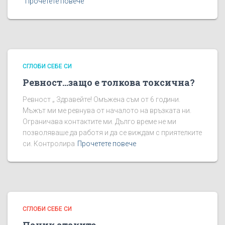
Прочетете повече
СГЛОБИ СЕБЕ СИ
Ревност…защо е толкова токсична?
Ревност „ Здравейте! Омъжена съм от 6 години.
Мъжът ми ме ревнува от началото на връзката ни.
Ограничава контактите ми. Дълго време не ми
позволяваше да работя и да се виждам с приятелките
си. Контролира
Прочетете повече
СГЛОБИ СЕБЕ СИ