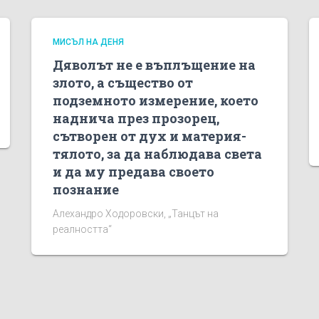
МИСЪЛ НА ДЕНЯ
Дяволът не е въплъщение на
злото, а същество от
подземното измерение, което
наднича през прозорец,
сътворен от дух и материя-
тялото, за да наблюдава света
и да му предава своето
познание
Алехандро Ходоровски, „Танцът на
реалността“