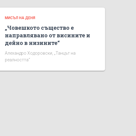
МИСЪЛ НА ДЕНЯ
„Човешкото същество е
направлявано от висините и
дейно в низините“
Алехандро Ходоровски, „Танцът на
реалността“