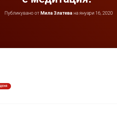
Публикувано от
Мила Златева
на
януари 16, 2020
 ДЕНЯ