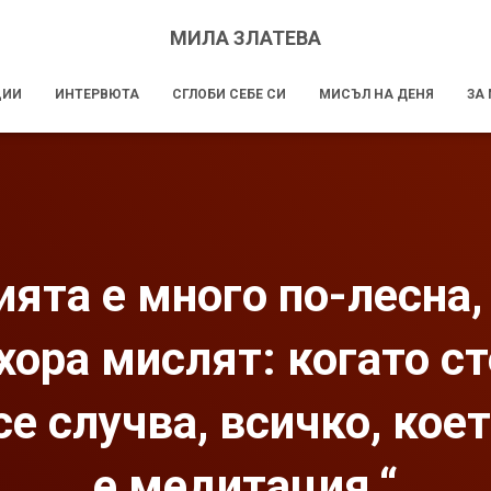
МИЛА ЗЛАТЕВА
ЦИИ
ИНТЕРВЮТА
СГЛОБИ СЕБЕ СИ
МИСЪЛ НА ДЕНЯ
ЗА
ята е много по-лесна,
хора мислят: когато ст
се случва, всичко, кое
е медитация.“