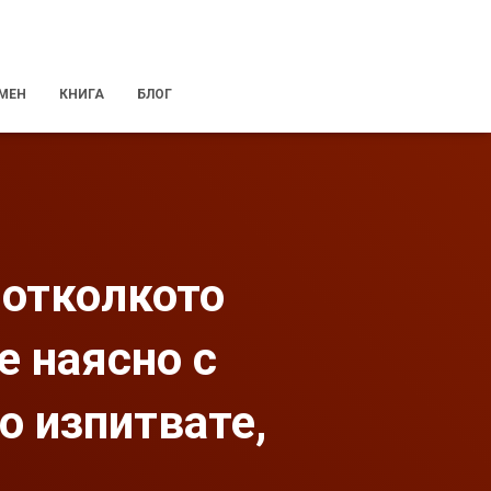
 МЕН
КНИГА
БЛОГ
 отколкото
е наясно с
то изпитвате,