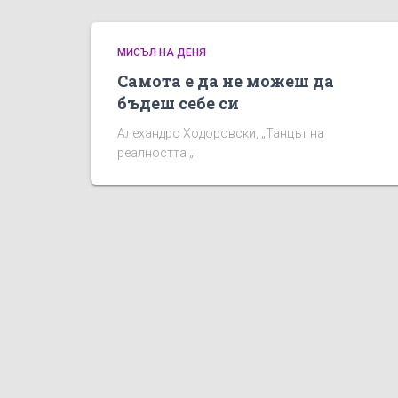
МИСЪЛ НА ДЕНЯ
Самота е да не можеш да
бъдеш себе си
Алехандро Ходоровски, „Танцът на
реалността „