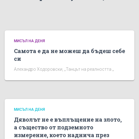
МИСЪЛ НА ДЕНЯ
Самота е да не можеш да бъдеш себе
си
Алехандро Ходоровски, „Танцът на реалността „
МИСЪЛ НА ДЕНЯ
Дяволът не е въплъщение на злото,
а същество от подземното
измерение, което наднича през