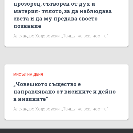
прозорец, сътворен от дух и
материя- тялото, за да наблюдава
света и да му предава своето
познание
Алехандро Ходоровски, „Танцът на реалността“
МИСЪЛ НА ДЕНЯ
„Човешкото същество е
направлявано от висините и дейно
в низините“
Алехандро Ходоровски, „Танцът на реалността“