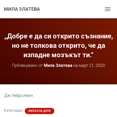
МИЛА ЗЛАТЕВА
С
Г
Ъ
В
А
„Добре е да си открито съзнание,
Н
Е
но не толкова открито, че да
Н
изпадне мозъкът ти.“
А
Н
А
Публикувано от
Мила Златева
на
март 21, 2020
В
И
Г
А
Ц
И
Дж.Нийдълмен
Я
Т
А
Категории:
МИСЪЛ НА ДЕНЯ