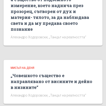
измерение, което наднича през
прозорец, сътворен от дух и
материя- тялото, за да наблюдава
света и да му предава своето
познание
Алехандро Ходоровски, „Танцът на реалността“
МИСЪЛ НА ДЕНЯ
„Човешкото същество е
направлявано от висините и дейно
в низините“
Алехандро Ходоровски, „Танцът на реалността“