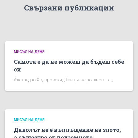
Свързани публикации
МИСЪЛ НА ДЕНЯ
Самота е да не можеш да бъдеш себе
си
Алехандро Ходоровски, „Танцът на реалността „
МИСЪЛ НА ДЕНЯ
Дяволът не е въплъщение на злото,
а същество от подземното