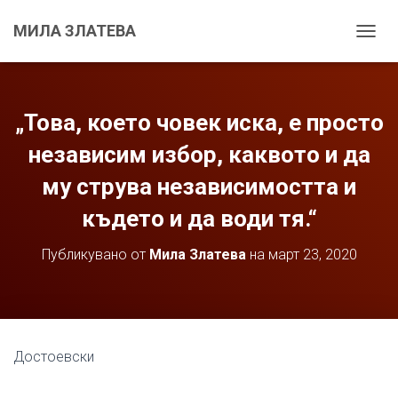
МИЛА ЗЛАТЕВА
С
Г
Ъ
В
А
„Това, което човек иска, е просто
Н
Е
независим избор, каквото и да
Н
му струва независимостта и
А
Н
където и да води тя.“
А
В
И
Публикувано от
Мила Златева
на
март 23, 2020
Г
А
Ц
И
Я
Т
Достоевски
А